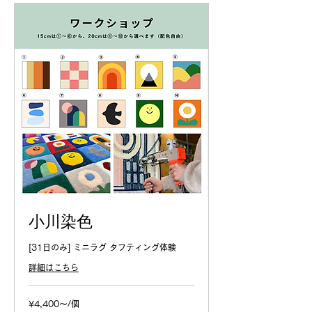
小川染色
[31日のみ] ミニラグ タフティング体験
詳細はこちら
¥4,400
¥4,400～/個
～/